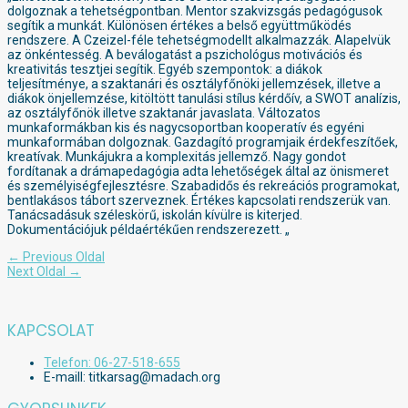
dolgoznak a tehetségpontban. Mentor szakvizsgás pedagógusok
segítik a munkát. Különösen értékes a belső együttműködés
rendszere. A Czeizel-féle tehetségmodellt alkalmazzák. Alapelvük
az önkéntesség. A beválogatást a pszichológus motivációs és
kreativitás tesztjei segítik. Egyéb szempontok: a diákok
teljesítménye, a szaktanári és osztályfőnöki jellemzések, illetve a
diákok önjellemzése, kitöltött tanulási stílus kérdőív, a SWOT analízis,
az osztályfőnök illetve szaktanár javaslata. Változatos
munkaformákban kis és nagycsoportban kooperatív és egyéni
munkaformában dolgoznak. Gazdagító programjaik érdekfeszítőek,
kreatívak. Munkájukra a komplexitás jellemző. Nagy gondot
fordítanak a drámapedagógia adta lehetőségek által az önismeret
és személyiségfejlesztésre. Szabadidős és rekreációs programokat,
bentlakásos tábort szerveznek. Értékes kapcsolati rendszerük van.
Tanácsadásuk széleskörű, iskolán kívülre is kiterjed.
Dokumentációjuk példaértékűen rendszerezett. „
Bejegyzés
←
Previous Oldal
navigáció
Next Oldal
→
KAPCSOLAT
Telefon: 06-27-518-655
E-maill: titkarsag@madach.org