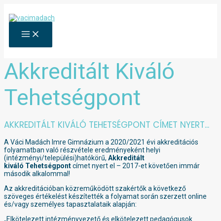
Skip
to
content
MAIN
MENU
Akkreditált Kiváló
Tehetségpont
AKKREDITÁLT KIVÁLÓ TEHETSÉGPONT CÍMET NYERT...
A Váci Madách Imre Gimnázium a 2020/2021 évi akkreditációs
folyamatban való részvétele eredményeként helyi
(intézményi/települési)hatókörű,
Akkreditált
kiváló Tehetségpont
címet nyert el – 2017-et követően immár
második alkalommal!
Az akkreditációban közreműködött szakértők a következő
szöveges értékelést készítették a folyamat során szerzett online
és/vagy személyes tapasztalataik alapján:
„Elkötelezett intézményvezető és elkötelezett pedagógusok