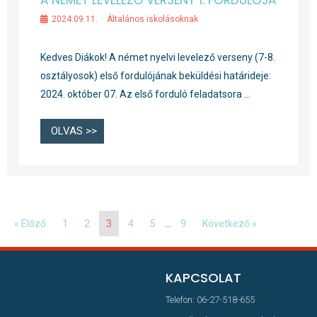
2024.09.11.
Általános iskolásoknak
Kedves Diákok! A német nyelvi levelező verseny (7-8.
osztályosok) első fordulójának beküldési határideje:
2024. október 07. Az első forduló feladatsora …
OLVAS >>
« Előző
1
2
3
4
5
…
9
Következő »
KAPCSOLAT
Telefon: 06-27-518-655