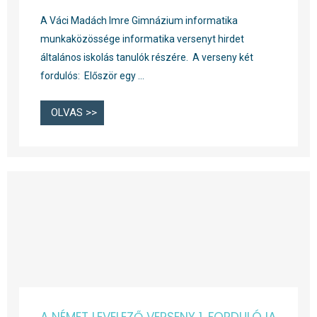
A Váci Madách Imre Gimnázium informatika
munkaközössége informatika versenyt hirdet
általános iskolás tanulók részére. A verseny két
fordulós: Először egy …
OLVAS >>
A NÉMET LEVELEZŐ VERSENY 1. FORDULÓJA