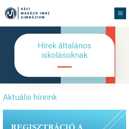
Hírek általános
iskolásoknak
Aktuális híreink