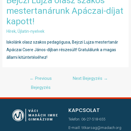
Bejczi Lujza olasz szakos
mestertanárunk Apáczai-díjat
kapott!
Hírek
,
Újlatin-nyelvek
Iskolánk olasz szakos pedagógusa, Bejczi Lujza mestertanár
Apáczai Csere János-díjban részesült! Gratulálunk a magas
állami kitüntetéséhez!
←
Previous
Next Bejegyzés
→
Bejegyzés
KAPCSOLAT
Telefon: 06-27-518-655
E-maill: titkarsag@madach.org