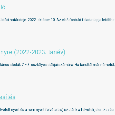
ló
ési határideje: 2022. október 10. Az első forduló feladatlapja letölthető
yre (2022-2023. tanév)
ános iskolák 7 – 8. osztályos diákjai számára. Ha tanultál már németül
esítés
vételt nyert és a nem nyert felvételt is) iskolánk a felvételi jelentkez