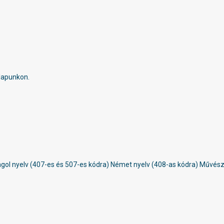
nlapunkon.
 Angol nyelv (407-es és 507-es kódra) Német nyelv (408-as kódra) Művés