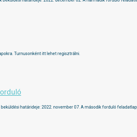
beküldési határideje: 2022. december 02. A harmadik forduló feladatlapj
pokra. Turnusonként itt lehet regisztrálni.
forduló
eküldési határideje: 2022. november 07. A második forduló feladatlapja 