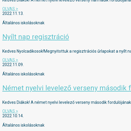
Kedves Diákok! A német nyelvi levelező verseny harmadik fordulójának 
OLVAS >
2022.11.13.
Általános iskolásoknak
Nyílt nap regisztráció
Kedves Nyolcadikosok!Megnyitottuk a regisztrációs űrlapokat a nyílt na
OLVAS >
2022.11.09.
Általános iskolásoknak
Német nyelvi levelező verseny második 
Kedves Diákok! A német nyelvi levelező verseny második fordulójának b
OLVAS >
2022.10.14.
Általános iskolásoknak