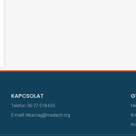
KAPCSOLAT
G
Telefon: 06-27-518-655
Hí
E-maill: titkarsag@madach.org
Kr
Im