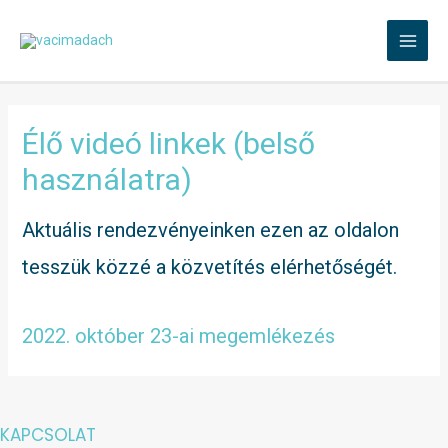
Skip
to
MAI
content
MEN
Élő videó linkek (belső
használatra)
Aktuális rendezvényeinken ezen az oldalon
tesszük közzé a közvetítés elérhetőségét.
2022. október 23-ai megemlékezés
KAPCSOLAT