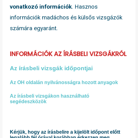
vonatkozó információk
. Hasznos
információk madáchos és külsős vizsgázók
számára egyaránt.
INFORMÁCIÓK AZ ÍRÁSBELI VIZSGÁKRÓL
Az írásbeli vizsgák időpontjai
A
z OH oldalán nyilvánosságra hozott anyagok
Az írásbeli vizsgákon használható
segédeszközök
Kérjük, hogy az írásbelire a kijelölt időpont előtt
legalább fél órával korábban érkezzen meg