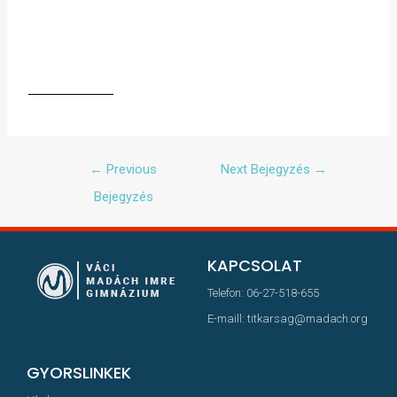
←
Previous
Next Bejegyzés
→
Bejegyzés
KAPCSOLAT
Telefon: 06-27-518-655
E-maill: titkarsag@madach.org
GYORSLINKEK