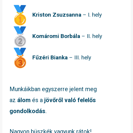
Kriston Zsuzsanna
– I. hely
Komáromi Borbála
– II. hely
Fűzéri Bianka
– III. hely
Munkáikban egyszerre jelent meg
az
álom
és a
jövőről való felelős
gondolkodás
.
Nagyon büszkék vagyunk rátok!