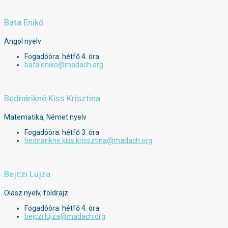
Bata Enikő
Angol nyelv
Fogadóóra: hétfő 4. óra
bata.eniko@madach.org
Bednárikné Kiss Krisztina
Matematika, Német nyelv
Fogadóóra: hétfő 3. óra
bednarikne.kiss.krissztina@madach.org
Bejczi Lujza
Olasz nyelv, földrajz
Fogadóóra: hétfő 4. óra
bejczi.lujza@madach.org