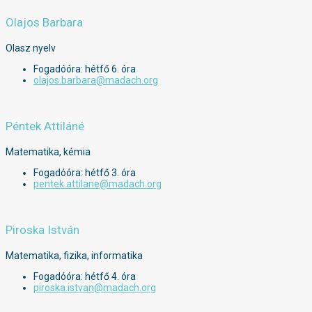
Olajos Barbara
Olasz nyelv
Fogadóóra: hétfő 6. óra
olajos.barbara@madach.org
Péntek Attiláné
Matematika, kémia
Fogadóóra: hétfő 3. óra
pentek.attilane@madach.org
Piroska István
Matematika, fizika, informatika
Fogadóóra: hétfő 4. óra
piroska.istvan@madach.org