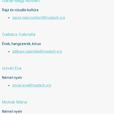
Garay-Nagy Norbert
Rajz és vizuális kultúra
garay.nagy.norbert@madach.org
Galbács Gabriella
Ének, hangszerek, kórus
galbacs.gabriella@madach.org
István Éva
Német nyelv
istvan.eva@madach.org
Molnár Mária
Német nyelv