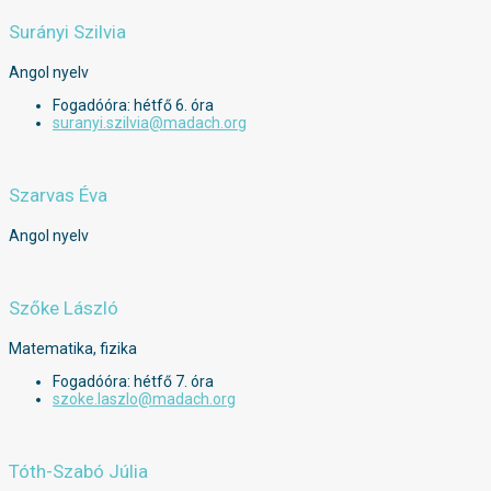
Surányi Szilvia
Angol nyelv
Fogadóóra: hétfő 6. óra
suranyi.szilvia@madach.org
Szarvas Éva
Angol nyelv
Szőke László
Matematika, fizika
Fogadóóra: hétfő 7. óra
szoke.laszlo@madach.org
Tóth-Szabó Júlia