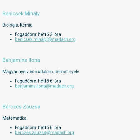
Benicsek Mihály
Biológia, Kémia
Fogadóóra: hétfő 3. óra
benicsek.mihály[@madach.org
Benjamins Ilona
Magyar nyelv és irodalom, német nyelv
Fogadóóra: hétfő 6. óra
benjamins.ilona@madach.org
Bérczes Zsuzsa
Matematika
Fogadóóra: hétfő 6. óra
berczes.zsuzsa@madach.org