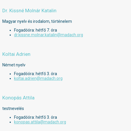
Dr. Kissné Molnár Katalin
Magyar nyelv és irodalom, történelem
Fogadóóra: hétfő 7. óra
dr.kissne.molnar.katalin@madach.org
Koltai Adrien
Német nyelv
Fogadóóra: hétfő 3. óra
koltai.adrien@madach.org
Konopás Attila
testnevelés
Fogadóóra: hétfő 3. óra
konopas.attila@madach.org