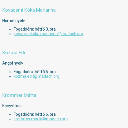
Kovácsné Kóka Marianna
Német nyelv
Fogadóóra: hétfő 3. óra
kovacsnekoka.marianna@madach.org
Kozma Edit
Angol nyelv
Fogadóóra: hétfő 5. óra
kozma.edit@madach.org
Krommer Márta
Könyvtáros
Fogadóóra: hétfő 6. óra
krommer.marta@madach.org