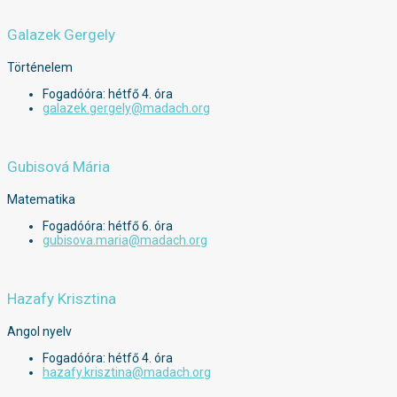
Galazek Gergely
Történelem
Fogadóóra: hétfő 4. óra
galazek.gergely@madach.org
Gubisová Mária
Matematika
Fogadóóra: hétfő 6. óra
gubisova.maria@madach.org
Hazafy Krisztina
Angol nyelv
Fogadóóra: hétfő 4. óra
hazafy.krisztina@madach.org