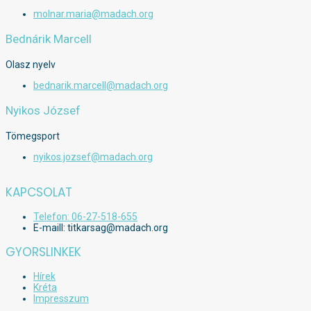
molnar.maria@madach.org
Bednárik Marcell
Olasz nyelv
bednarik.marcell@madach.org
Nyikos József
Tömegsport
nyikos.jozsef@madach.org
KAPCSOLAT
Telefon: 06-27-518-655
E-maill: titkarsag@madach.org
GYORSLINKEK
Hírek
Kréta
Impresszum