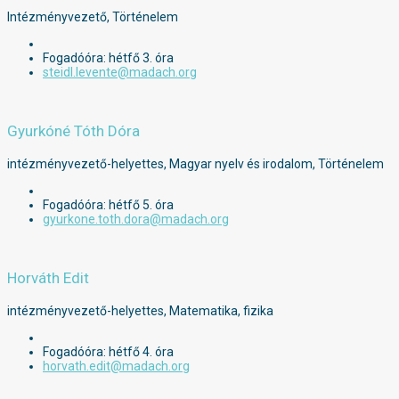
Intézményvezető, Történelem
Fogadóóra: hétfő 3. óra
steidl.levente@madach.org
Gyurkóné Tóth Dóra
intézményvezető-helyettes, Magyar nyelv és irodalom, Történelem
Fogadóóra: hétfő 5. óra
gyurkone.toth.dora@madach.org
Horváth Edit
intézményvezető-helyettes, Matematika, fizika
Fogadóóra: hétfő 4. óra
horvath.edit@madach.org