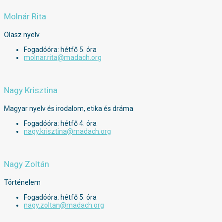
Molnár Rita
Olasz nyelv
Fogadóóra: hétfő 5. óra
molnar.rita@madach.org
Nagy Krisztina
Magyar nyelv és irodalom, etika és dráma
Fogadóóra: hétfő 4. óra
nagy.krisztina@madach.org
Nagy Zoltán
Történelem
Fogadóóra: hétfő 5. óra
nagy.zoltan@madach.org