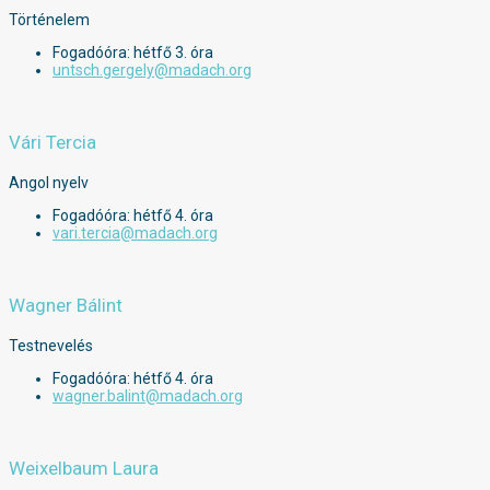
Történelem
Fogadóóra: hétfő 3. óra
untsch.gergely@madach.org
Vári Tercia
Angol nyelv
Fogadóóra: hétfő 4. óra
vari.tercia@madach.org
Wagner Bálint
Testnevelés
Fogadóóra: hétfő 4. óra
wagner.balint@madach.org
Weixelbaum Laura