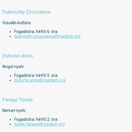
Dubniczky Zsuzsanna
Vizuális kultúra
Fogadóóra: hétfő 6. óra
dubniczky.zsuzsanna@madach.org
Duhonyi Anita
Angol nyelv
Fogadóóra: hétfő 5. óra
duhonyi.anita@madach.org
Faragó Tünde
Német nyelv
Fogadóóra: hétfő 2. óra
tunde.farago@madach.org