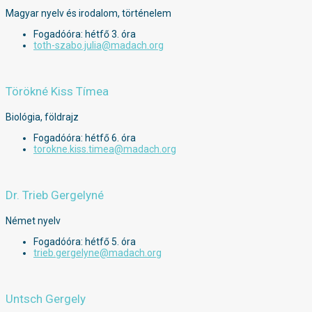
Magyar nyelv és irodalom, történelem
Fogadóóra: hétfő 3. óra
toth-szabo.julia@madach.org
Törökné Kiss Tímea
Biológia, földrajz
Fogadóóra: hétfő 6. óra
torokne.kiss.timea@madach.org
Dr. Trieb Gergelyné
Német nyelv
Fogadóóra: hétfő 5. óra
trieb.gergelyne@madach.org
Untsch Gergely