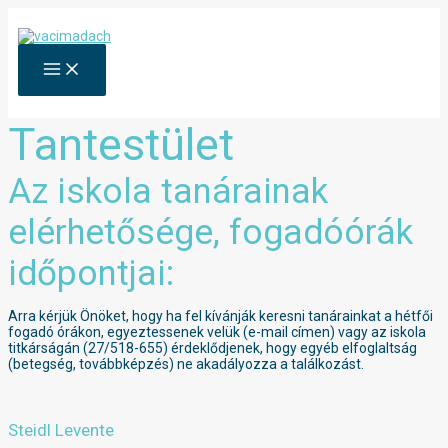
Skip
to
content
MAIN
MENU
Tantestület
Az iskola tanárainak
elérhetősége, fogadóórák
időpontjai:
Arra kérjük Önöket, hogy ha fel kívánják keresni tanárainkat a hétfői
fogadó órákon, egyeztessenek velük (e-mail címen) vagy az iskola
titkárságán (27/518-655) érdeklődjenek, hogy egyéb elfoglaltság
(betegség, továbbképzés) ne akadályozza a találkozást.
Steidl Levente