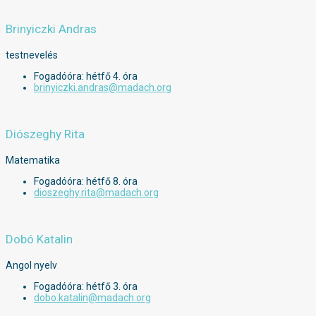
Brinyiczki Andras
testnevelés
Fogadóóra: hétfő 4. óra
brinyiczki.andras@madach.org
Diószeghy Rita
Matematika
Fogadóóra: hétfő 8. óra
dioszeghy.rita@madach.org
Dobó Katalin
Angol nyelv
Fogadóóra: hétfő 3. óra
dobo.katalin@madach.org