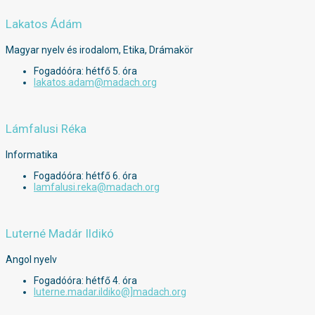
Lakatos Ádám
Magyar nyelv és irodalom, Etika, Drámakör
Fogadóóra: hétfő 5. óra
lakatos.adam@madach.org
Lámfalusi Réka
Informatika
Fogadóóra: hétfő 6. óra
lamfalusi.reka@madach.org
Luterné Madár Ildikó
Angol nyelv
Fogadóóra: hétfő 4. óra
luterne.madar.ildiko@]madach.org