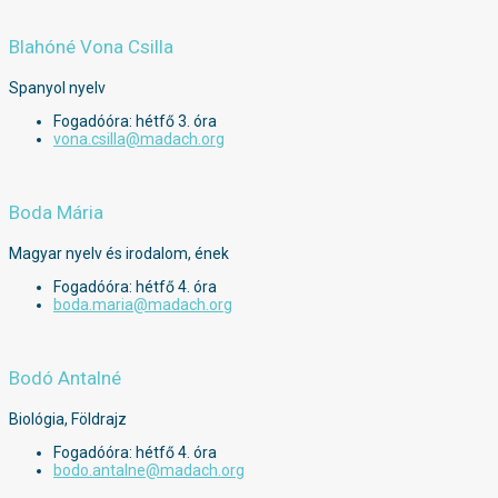
Blahóné Vona Csilla
Spanyol nyelv
Fogadóóra: hétfő 3. óra
vona.csilla@madach.org
Boda Mária
Magyar nyelv és irodalom, ének
Fogadóóra: hétfő 4. óra
boda.maria@madach.org
Bodó Antalné
Biológia, Földrajz
Fogadóóra: hétfő 4. óra
bodo.antalne@madach.org