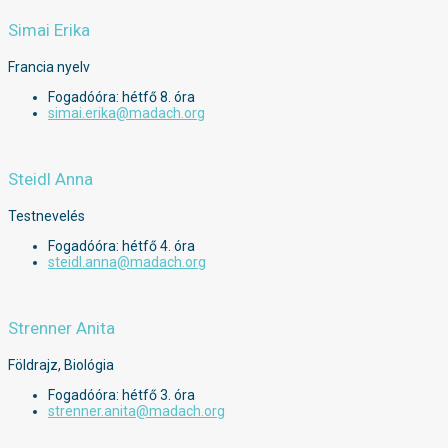
Simai Erika
Francia nyelv
Fogadóóra: hétfő 8. óra
simai.erika@madach.org
Steidl Anna
Testnevelés
Fogadóóra: hétfő 4. óra
steidl.anna@madach.org
Strenner Anita
Földrajz, Biológia
Fogadóóra: hétfő 3. óra
strenner.anita@madach.org