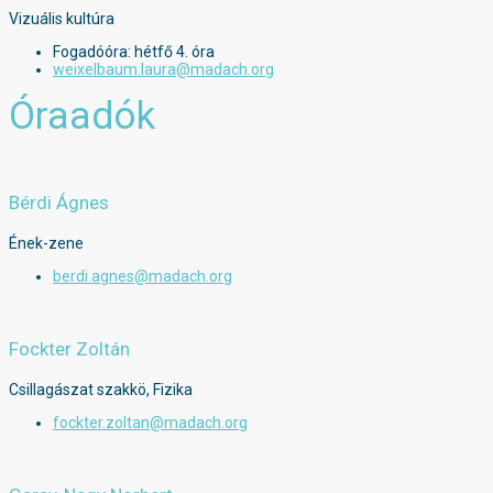
Vizuális kultúra
Fogadóóra: hétfő 4. óra
weixelbaum.laura@madach.org
Óraadók
Bérdi Ágnes
Ének-zene
berdi.agnes@madach.org
Fockter Zoltán
Csillagászat szakkö, Fizika
fockter.zoltan@madach.org