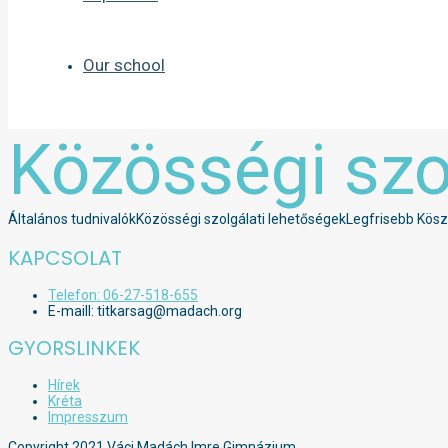
Our school
Közösségi szo
Általános tudnivalók
Közösségi szolgálati lehetőségek
Legfrisebb Köszi
KAPCSOLAT
Telefon: 06-27-518-655
E-maill: titkarsag@madach.org
GYORSLINKEK
Hírek
Kréta
Impresszum
Copyright 2021 Váci Madách Imre Gimnázium