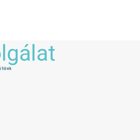
lgálat
 hírek