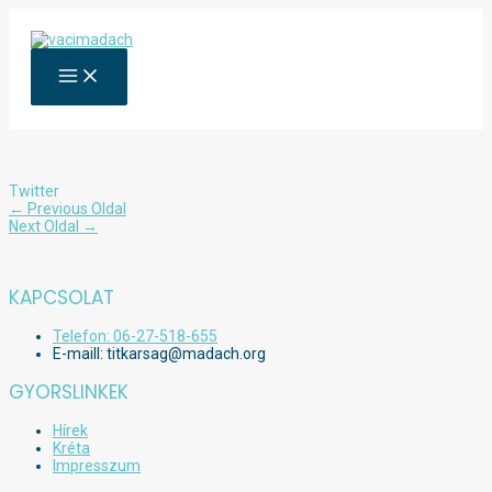
Skip
to
content
MAIN
MENU
Twitter
Bejegyzés
←
Previous Oldal
navigáció
Next Oldal
→
KAPCSOLAT
Telefon: 06-27-518-655
E-maill: titkarsag@madach.org
GYORSLINKEK
Hírek
Kréta
Impresszum