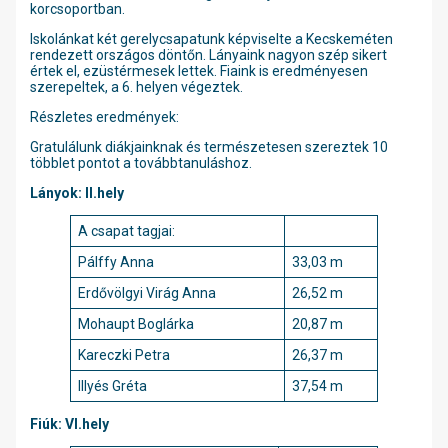
korcsoportban.
Iskolánkat két gerelycsapatunk képviselte a Kecskeméten
rendezett országos döntőn. Lányaink nagyon szép sikert
értek el, ezüstérmesek lettek. Fiaink is eredményesen
szerepeltek, a 6. helyen végeztek.
Részletes eredmények:
Gratulálunk diákjainknak és természetesen szereztek 10
többlet pontot a továbbtanuláshoz.
Lányok: II.hely
A csapat tagjai:
Pálffy Anna
33,03 m
Erdővölgyi Virág Anna
26,52 m
Mohaupt Boglárka
20,87 m
Kareczki Petra
26,37 m
Illyés Gréta
37,54 m
Fiúk: VI.hely