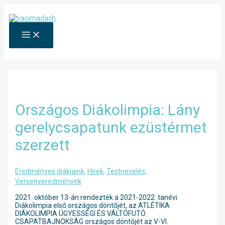
Skip
to
content
MAIN
MENU
Országos Diákolimpia: Lány
gerelycsapatunk ezüstérmet
szerzett
Eredményes diákjaink
,
Hírek
,
Testnevelés
,
Versenyeredmények
2021. október 13-án rendezték a 2021-2022. tanévi
Diákolimpia első országos döntőjét, az ATLÉTIKA
DIÁKOLIMPIA ÜGYESSÉGI ÉS VÁLTÓFUTÓ
CSAPATBAJNOKSÁG országos döntőjét az V-VI.