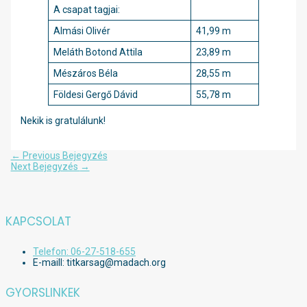
A csapat tagjai:
Almási Olivér
41,99 m
Meláth Botond Attila
23,89 m
Mészáros Béla
28,55 m
Földesi Gergő Dávid
55,78 m
Nekik is gratulálunk!
Bejegyzés
←
Previous Bejegyzés
navigáció
Next Bejegyzés
→
KAPCSOLAT
Telefon: 06-27-518-655
E-maill: titkarsag@madach.org
GYORSLINKEK