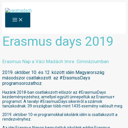
Skip
to
content
MAIN
MENU
Erasmus days 2019
Erasmus Nap a Váci Madách Imre Gimnáziumban
2019. október 10. és 12. között idén Magyarország
másodszor csatlakozott az #ErasmusDays
programsorozathoz.
Hazánk 2018-ban csatlakozott először az #ErasmusDays
kezdeményezéshez, amellyel együtt ünnepeltük az Erasmus+
programot. A tavalyi #ErasmusDays sikeréről a számok
tanúskodnak: 39 országban több mint 1435 esemény valósult meg.
2019. október 10-ei programokkal iskolánk idén is csatlakozott a
rendezvényhez.
Az idei Erasmus Napon bemutattuk iskolánk eddigi Erasmus