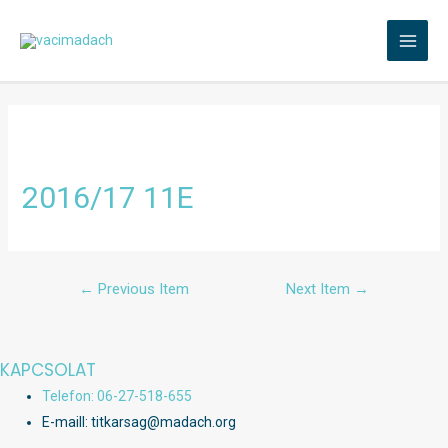
Skip
to
MAI
content
MEN
2016/17 11E
Bejegyzés
←
Previous Item
Next Item
→
navigáció
KAPCSOLAT
Telefon: 06-27-518-655
E-maill: titkarsag@madach.org