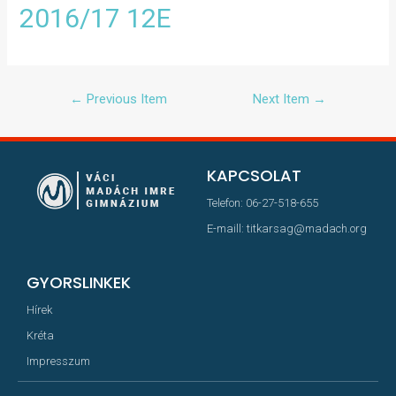
2016/17 12E
←
Previous Item
Next Item
→
KAPCSOLAT
Telefon: 06-27-518-655
E-maill: titkarsag@madach.org
GYORSLINKEK
Hírek
Kréta
Impresszum