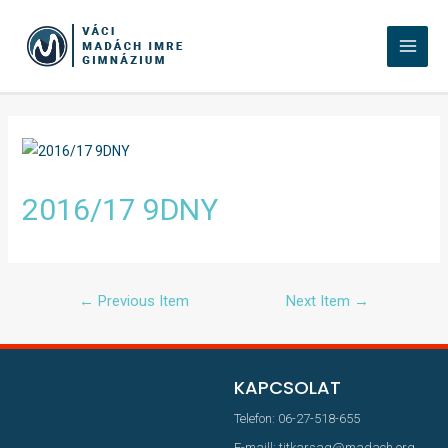
2016/17 9DNY
←
Previous Item
Next Item
→
KAPCSOLAT
Telefon: 06-27-518-655
E-maill: titkarsag@madach.org