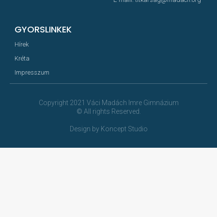
GYORSLINKEK
Hírek
Kréta
Impresszum
Copyright 2021 Váci Madách Imre Gimnázium
© All rights Reserved.
Design by Koncept Studio