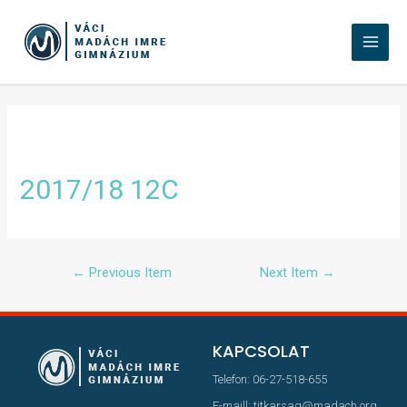
2017/18 12C
←
Previous Item
Next Item
→
KAPCSOLAT
Telefon: 06-27-518-655
E-maill: titkarsag@madach.org