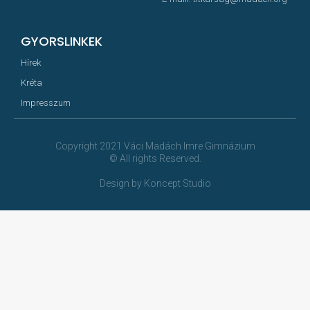
GYORSLINKEK
Hírek
Kréta
Impresszum
Copyright 2021 Váci Madách Imre Gimnázium
© All rights Reserved.
Design by Koncept Studio