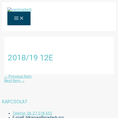
Skip
to
content
MAIN
MENU
2018/19 12E
Bejegyzés
←
Previous Item
navigáció
Next Item
→
KAPCSOLAT
Telefon: 06-27-518-655
E-maill: titkarsag@madach.org