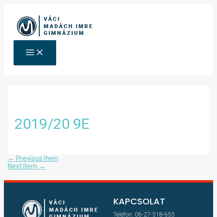
2019/20 9E
←
Previous Item
Next Item
→
KAPCSOLAT
Telefon: 06-27-518-655