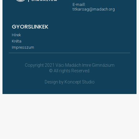
E-maill:
titkarsag@madach.org
GYORSLINKEK
Hírek
Kréta
Impresszum
Copyright 2021 Váci Madách Imre Gimnázium
© All rights Reserved.
Design by Koncept Studio