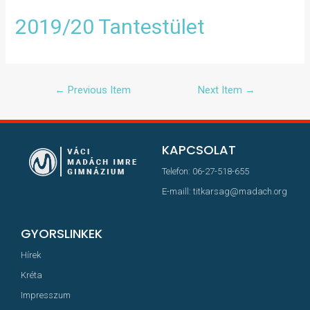
2019/20 Tantestület
←
Previous Item
Next Item
→
KAPCSOLAT
Telefon: 06-27-518-655
E-maill: titkarsag@madach.org
GYORSLINKEK
Hírek
Kréta
Impresszum