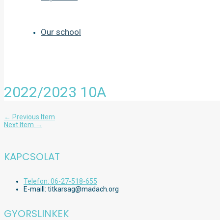
Our school
2022/2023 10A
Bejegyzés
←
Previous Item
navigáció
Next Item
→
KAPCSOLAT
Telefon: 06-27-518-655
E-maill: titkarsag@madach.org
GYORSLINKEK