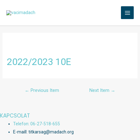
Skip
to
MAI
content
MEN
2022/2023 10E
Bejegyzés
←
Previous Item
Next Item
→
navigáció
KAPCSOLAT
Telefon: 06-27-518-655
E-maill: titkarsag@madach.org