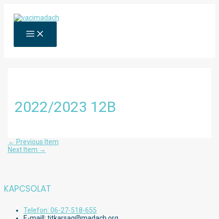
Skip
to
content
MAIN
MENU
2022/2023 12B
Bejegyzés
←
Previous Item
navigáció
Next Item
→
KAPCSOLAT
Telefon: 06-27-518-655
E-maill: titkarsag@madach.org