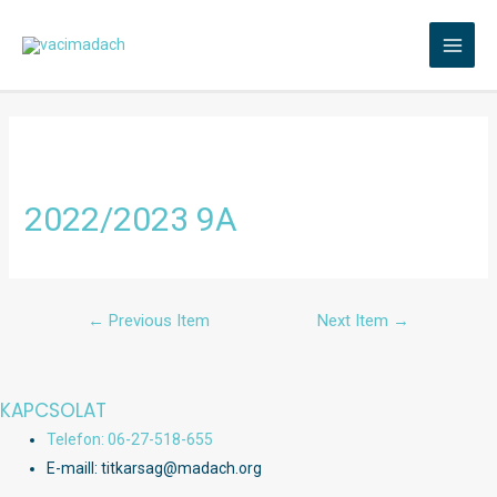
Skip
to
MAI
content
MEN
2022/2023 9A
Bejegyzés
←
Previous Item
Next Item
→
navigáció
KAPCSOLAT
Telefon: 06-27-518-655
E-maill: titkarsag@madach.org