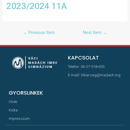
2023/2024 11A
←
Previous Item
Next Item
→
KAPCSOLAT
Telefon: 06-27-518-655
E-maill: titkarsag@madach.org
GYORSLINKEK
Hírek
Kréta
Impresszum