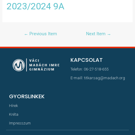
2023/2024 9A
←
Previous Item
Next Item
→
KAPCSOLAT
Telefon: 06-27-518-655
E-maill: titkarsag@madach.org
GYORSLINKEK
Hírek
Kréta
Impresszum