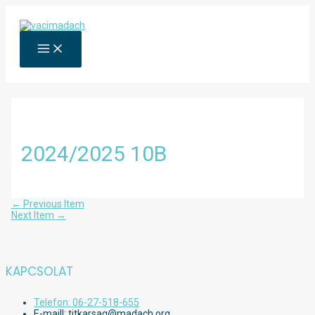
Skip
to
content
MAIN
MENU
2024/2025 10B
Bejegyzés
←
Previous Item
navigáció
Next Item
→
KAPCSOLAT
Telefon: 06-27-518-655
E-maill: titkarsag@madach.org