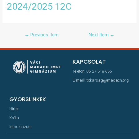
2024/2025 12C
←
Previous Item
Next Item
→
KAPCSOLAT
Telefon: 06-27-518-655
E-maill: titkarsag@madach.org
GYORSLINKEK
Hírek
Kréta
Impresszum