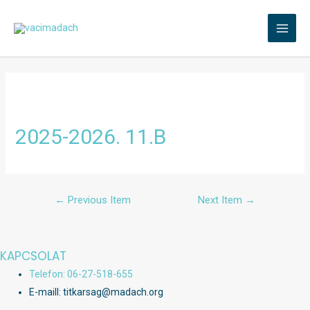
Skip
to
MAI
content
MEN
2025-2026. 11.B
Bejegyzés
←
Previous Item
Next Item
→
navigáció
KAPCSOLAT
Telefon: 06-27-518-655
E-maill: titkarsag@madach.org