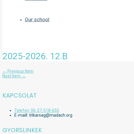
Our school
2025-2026. 12.B
Bejegyzés
←
Previous Item
navigáció
Next Item
→
KAPCSOLAT
Telefon: 06-27-518-655
E-maill: titkarsag@madach.org
GYORSLINKEK