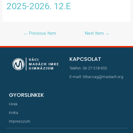
2025-2026. 12.E
←
Previous Item
Next Item
→
KAPCSOLAT
Telefon: 06-27-518-655
E-maill: titkarsag@madach.org
GYORSLINKEK
Hírek
Kréta
Impresszum