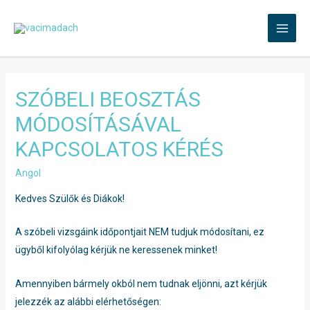
Skip
to
MAI
content
MEN
SZÓBELI BEOSZTÁS
MÓDOSÍTÁSÁVAL
KAPCSOLATOS KÉRÉS
Angol
Kedves Szülők és Diákok!
A szóbeli vizsgáink időpontjait NEM tudjuk módosítani, ez
ügyből kifolyólag kérjük ne keressenek minket!
Amennyiben bármely okból nem tudnak eljönni, azt kérjük
jelezzék az alábbi elérhetőségen: