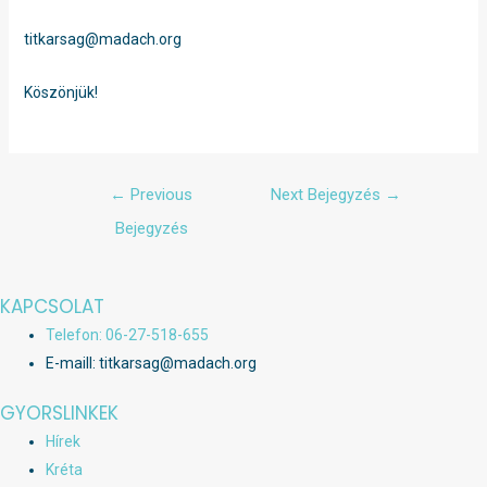
titkarsag@madach.org
Köszönjük!
Bejegyzés
←
Previous
Next Bejegyzés
→
navigáció
Bejegyzés
KAPCSOLAT
Telefon: 06-27-518-655
E-maill: titkarsag@madach.org
GYORSLINKEK
Hírek
Kréta