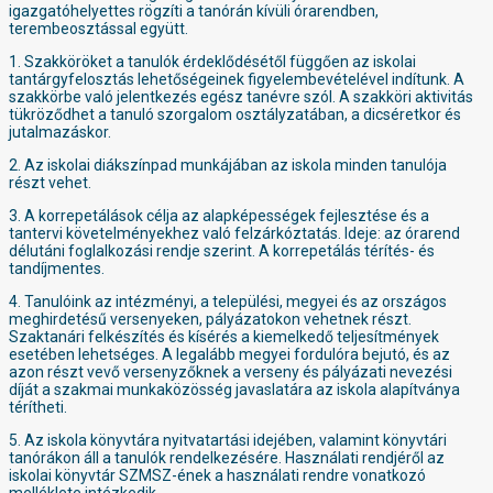
igazgatóhelyettes rögzíti a tanórán kívüli órarendben,
terembeosztással együtt.
1. Szakköröket a tanulók érdeklődésétől függően az iskolai
tantárgyfelosztás lehetőségeinek figyelembevételével indítunk. A
szakkörbe való jelentkezés egész tanévre szól. A szakköri aktivitás
tükröződhet a tanuló szorgalom osztályzatában, a dicséretkor és
jutalmazáskor.
2. Az iskolai diákszínpad munkájában az iskola minden tanulója
részt vehet.
3. A korrepetálások célja az alapképességek fejlesztése és a
tantervi követelményekhez való felzárkóztatás. Ideje: az órarend
délutáni foglalkozási rendje szerint. A korrepetálás térítés- és
tandíjmentes.
4. Tanulóink az intézményi, a települési, megyei és az országos
meghirdetésű versenyeken, pályázatokon vehetnek részt.
Szaktanári felkészítés és kísérés a kiemelkedő teljesítmények
esetében lehetséges. A legalább megyei fordulóra bejutó, és az
azon részt vevő versenyzőknek a verseny és pályázati nevezési
díját a szakmai munkaközösség javaslatára az iskola alapítványa
térítheti.
5. Az iskola könyvtára nyitvatartási idejében, valamint könyvtári
tanórákon áll a tanulók rendelkezésére. Használati rendjéről az
iskolai könyvtár SZMSZ-ének a használati rendre vonatkozó