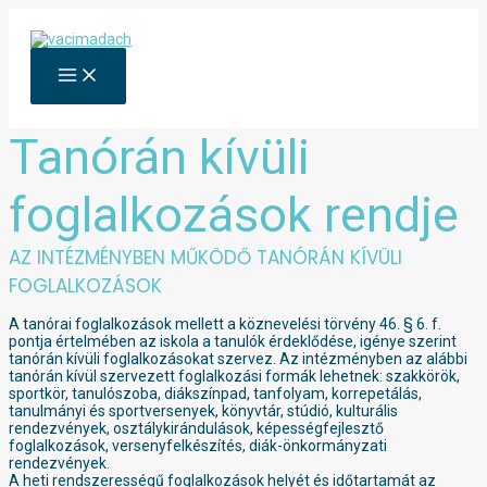
Skip
to
content
MAIN
MENU
Tanórán kívüli
foglalkozások rendje
AZ INTÉZMÉNYBEN MŰKÖDŐ TANÓRÁN KÍVÜLI
FOGLALKOZÁSOK
A tanórai foglalkozások mellett a köznevelési törvény 46. § 6. f.
pontja értelmében az iskola a tanulók érdeklődése, igénye szerint
tanórán kívüli foglalkozásokat szervez. Az intézményben az alábbi
tanórán kívül szervezett foglalkozási formák lehetnek: szakkörök,
sportkör, tanulószoba, diákszínpad, tanfolyam, korrepetálás,
tanulmányi és sportversenyek, könyvtár, stúdió, kulturális
rendezvények, osztálykirándulások, képességfejlesztő
foglalkozások, versenyfelkészítés, diák-önkormányzati
rendezvények.
A heti rendszerességű foglalkozások helyét és időtartamát az