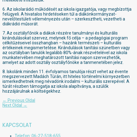
melléklete intézkedik.
6. Az iskolarádió működését az iskola igazgatója, vagy megbízottja
felügyeli. A hivatalos hirdetéseken túl a diákönkormányzat-
nevelőtestületi véleményezés után – szerkesztheti, vezetheti a
diákrádió műsorát.
7. Az osztályfőnök a diákok részére tanulmányi és kulturális
kirándulásokat szervez, melynek fő célja – a pedagógiai program
célkitűzéseivel összhangban – hazánk természeti – kulturális
értékeinek megismertetése. Kirándulások tanítási szünetben vagy
az osztályban tanulók legalább 80%-ának részvételével az iskola
munkatervében meghatározott tanítási napon szervezhetők,
amelyet az adott osztály osztályfőnöke a tanmenetében jelez.
8. Iskolánk minden 11. évfolyamos tanulója részt vehet az évente
megszervezett Madách Túrán, itt hiteles történelmi környezetben
ismerkedhetnek meg névadónk irodalmi – kulturális szerepével. A
túrát részben támogatja az iskola alapítványa, a szülők
hozzájárulnak a költségekhez.
Bejegyzés
←
Previous Oldal
navigáció
Next Oldal
→
KAPCSOLAT
Telefon: 06-27-518-655