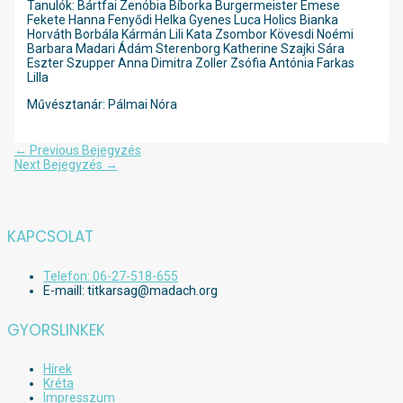
Tanulók: Bártfai Zenóbia Bíborka Burgermeister Emese
Fekete Hanna Fenyődi Helka Gyenes Luca Holics Bianka
Horváth Borbála Kármán Lili Kata Zsombor Kövesdi Noémi
Barbara Madari Ádám Sterenborg Katherine Szajki Sára
Eszter Szupper Anna Dimitra Zoller Zsófia Antónia Farkas
Lilla
Művésztanár: Pálmai Nóra
Bejegyzés
←
Previous Bejegyzés
navigáció
Next Bejegyzés
→
KAPCSOLAT
Telefon: 06-27-518-655
E-maill: titkarsag@madach.org
GYORSLINKEK
Hírek
Kréta
Impresszum