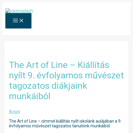
Skip
to
content
MAIN
MENU
The Art of Line – Kiállítás
nyílt 9. évfolyamos művészet
tagozatos diákjaink
munkáiból
Angol
The Art of Line – címmel kiállítás nyílt iskolánk aulájában a 9.
évfolyamos művészet tagozatos tanulóink munkáiból.