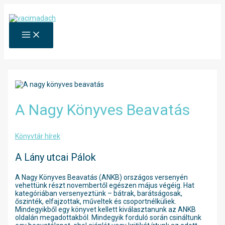
Skip
to
content
MAIN
MENU
A Nagy Könyves Beavatás
Könyvtár hírek
A Lány utcai Pálok
A Nagy Könyves Beavatás (ANKB) országos versenyén
vehettünk részt novembertől egészen május végéig. Hat
kategóriában versenyeztünk – bátrak, barátságosak,
őszinték, elfajzottak, műveltek és csoportnélküliek.
Mindegyikből egy könyvet kellett kiválasztanunk az ANKB
oldalán megadottakból. Mindegyik forduló során csináltunk