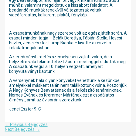
egy beavatólapot, ahol ajánlót vagy kritikát írtunk az adott
műhöz, valamint megoldottuk a kiszabott feladatot. A
beadandó munkák rendkívül változatosak voltak –
videóforgatás, kalligram, plakát, fénykép.
A csapatmunkának nagy szerepe volt az egész játék során. A
csapat minden tagja – Belák Dorottya, Fábián Stella, Hevesi
Eszter, Jenei Eszter, Lump Bianka – kivette a részét a
feladatmegoldásban.
Az eredményhirdetés személyesen zajlott volna, de a
helyzetre való tekintettel ezt Zoom meetinggel oldották meg.
A csapatunk végül a 10. helyen végzett, amelyért
könyvutalványt kaptunk.
A versenynek hála olyan könyveket vehettünk a kezünkbe,
amelyekkel másként talán nem találkoztunk volna. Köszönjük
A Nagy Könyves Beavatásnak és a felkészítő tanárainknak,
Nemes Évának és Krommer Mártának ezt a csodálatos
élményt, amit az év során szereztünk.
Jenei Eszter 9. C
Bejegyzés
←
Previous Bejegyzés
navigáció
Next Bejegyzés
→