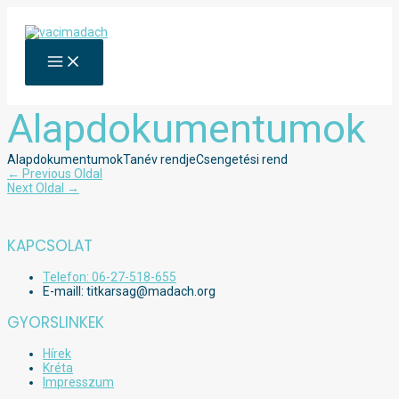
Skip
to
content
MAIN
MENU
Alapdokumentumok
Alapdokumentumok
Tanév rendje
Csengetési rend
Bejegyzés
←
Previous Oldal
navigáció
Next Oldal
→
KAPCSOLAT
Telefon: 06-27-518-655
E-maill: titkarsag@madach.org
GYORSLINKEK
Hírek
Kréta
Impresszum