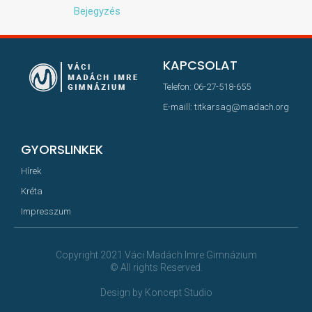
Bejegyzés
KAPCSOLAT
Telefon: 06-27-518-655
E-maill: titkarsag@madach.org
GYORSLINKEK
Hírek
Kréta
Impresszum
Copyright 2021 Váci Madách Imre Gimnázium
© All rights Reserved.
Design by Koncept Studio