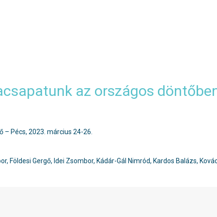
dacsapatunk az országos döntőben
tő – Pécs, 2023. március 24-26.
or, Földesi Gergő, Idei Zsombor, Kádár-Gál Nimród, Kardos Balázs, Ková