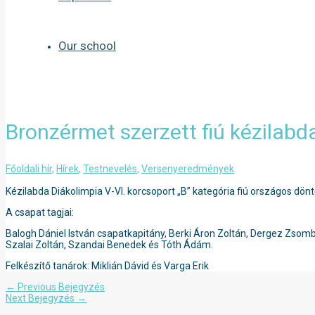
Our school
Bronzérmet szerzett fiú kézilab
Főoldali hír
,
Hírek
,
Testnevelés
,
Versenyeredmények
Kézilabda Diákolimpia V-VI. korcsoport „B” kategória fiú országos dön
A csapat tagjai:
Balogh Dániel István csapatkapitány, Berki Áron Zoltán, Dergez Zsomb
Szalai Zoltán, Szandai Benedek és Tóth Ádám.
Felkészítő tanárok: Miklián Dávid és Varga Erik
Bejegyzés
←
Previous Bejegyzés
navigáció
Next Bejegyzés
→