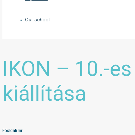
Our school
IKON – 10.-e
kiállítása
Főoldali hír