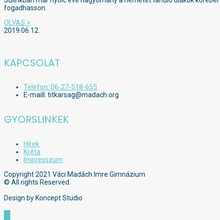
Sulinkban már nyolc éve hagyomány a németet tanuló diákok körében 
fogadhasson.
OLVAS >
2019.06.12.
KAPCSOLAT
Telefon: 06-27-518-655
E-maill: titkarsag@madach.org
GYORSLINKEK
Hírek
Kréta
Impresszum
Copyright 2021 Váci Madách Imre Gimnázium
© All rights Reserved.
Design by Koncept Studio
Scroll