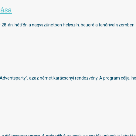
tása
 28-án, hétfőn a nagyszünetben Helyszín: beugró a tanárival szemben
ventsparty”, azaz német karácsonyi rendezvény. A program célja, hog