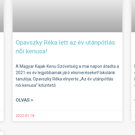
Opavszky Réka lett az év utánpótlás
női kenusa!
A Magyar Kajak-Kenu Szövetség a mai napon átadta a
2021-es év legjobbainak járó elismeréseket! Iskolánk
tanulója, Opavszky Réka elnyerte „Az év utánpótlás
női kenusa” kitüntető
OLVAS >
2022.01.18.