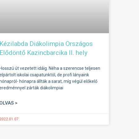
Kézilabda Diákolimpia Országos
Elődöntő Kazincbarcika II. hely
Hosszú út vezetett idáig. Néha a szerencse teljesen
elpártolt iskolai csapatunktól, de profi lányaink
hónapról- hónapra állták a sarat, míg végül előkelő
eredménnyel zárták diákolimpiai
OLVAS >
2022.01.07.