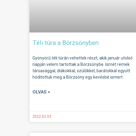
Téli túra a Börzsönyben
Gyönyörű téli túrán vehettek részt, akik január utolsó
napján velem tartottak a Börzsönybe. Ismét remek
társasággal, diákokkal, szülőkkel, barátokkal együtt
hóditottuk meg a Börzsöny egy kevésbé ismert
OLVAS >
2022.02.03.