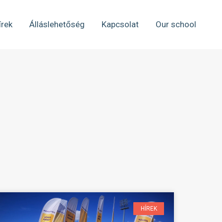
írek
Álláslehetőség
Kapcsolat
Our school
HÍREK