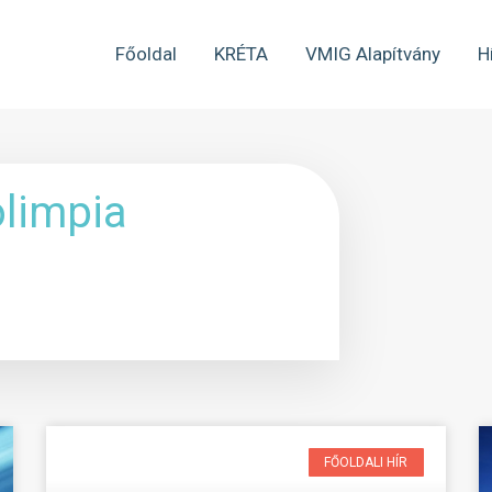
Főoldal
KRÉTA
VMIG Alapítvány
H
olimpia
FŐOLDALI HÍR