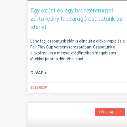
Egy ezüst és egy bronzéremmel
zárta leány labdarúgó csapatunk az
idényt.
Lány foci csapatunk idén is elindult a diákolimpia és a
Fair Play Cup versenysorozatában. Csapatunk a
diákolimpián a megyei elődöntőben magabiztos
játékkal jutott a döntőbe, ahol
OLVAS >
2022.05.01.
FŐOLDALI HÍR