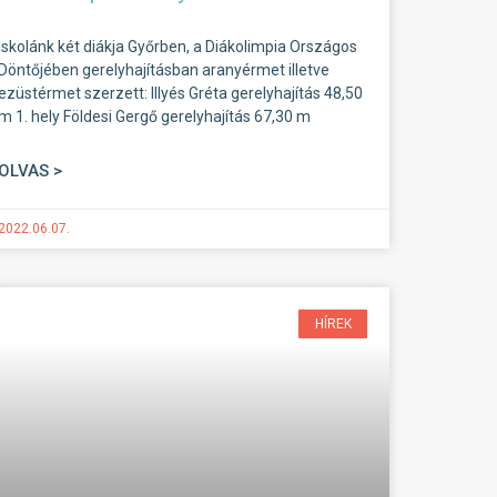
Iskolánk két diákja Győrben, a Diákolimpia Országos
Döntőjében gerelyhajításban aranyérmet illetve
ezüstérmet szerzett: Illyés Gréta gerelyhajítás 48,50
m 1. hely Földesi Gergő gerelyhajítás 67,30 m
OLVAS >
2022.06.07.
HÍREK