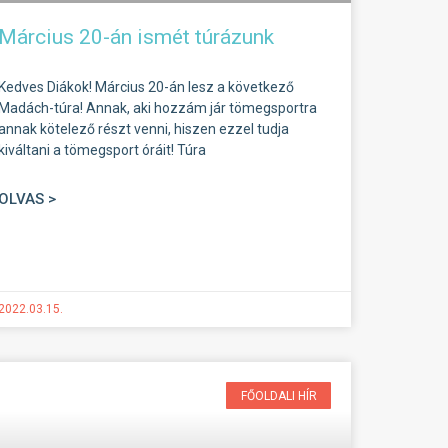
Március 20-án ismét túrázunk
Kedves Diákok! Március 20-án lesz a következő
Madách-túra! Annak, aki hozzám jár tömegsportra
annak kötelező részt venni, hiszen ezzel tudja
kiváltani a tömegsport óráit! Túra
OLVAS >
2022.03.15.
FŐOLDALI HÍR