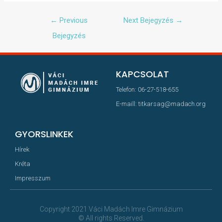
←
Previous
Next Bejegyzés
→
Bejegyzés
KAPCSOLAT
Telefon: 06-27-518-655
E-maill: titkarsag@madach.org
GYORSLINKEK
Hírek
Kréta
Impresszum
Copyright 2021 Váci Madách Imre Gimnázium
© All rights Reserved.