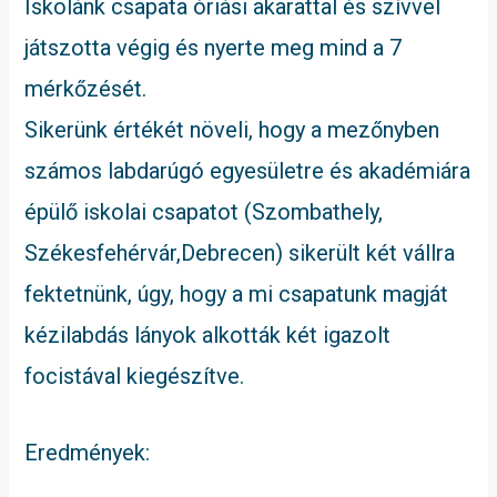
Iskolánk csapata óriási akarattal és szívvel
játszotta végig és nyerte meg mind a 7
mérkőzését.
Sikerünk értékét növeli, hogy a mezőnyben
számos labdarúgó egyesületre és akadémiára
épülő iskolai csapatot (Szombathely,
Székesfehérvár,Debrecen) sikerült két vállra
fektetnünk, úgy, hogy a mi csapatunk magját
kézilabdás lányok alkották két igazolt
focistával kiegészítve.
Eredmények: