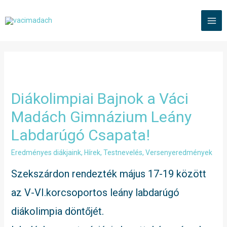
Skip
to
MAI
content
ME
Diákolimpiai Bajnok a Váci
Madách Gimnázium Leány
Labdarúgó Csapata!
Eredményes diákjaink
,
Hírek
,
Testnevelés
,
Versenyeredmények
Szekszárdon rendezték május 17-19 között
az V-VI.korcsoportos leány labdarúgó
diákolimpia döntőjét.