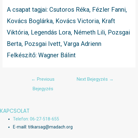
A csapat tagjai: Csutoros Réka, Fézler Fanni,
Kovács Boglárka, Kovács Victoria, Kraft
Viktória, Legendás Lora, Németh Lili, Pozsgai
Berta, Pozsgai Ivett, Varga Adrienn
Felkészítő: Wagner Bálint
Bejegyzés
←
Previous
Next Bejegyzés
→
navigáció
Bejegyzés
KAPCSOLAT
Telefon: 06-27-518-655
E-maill: titkarsag@madach.org