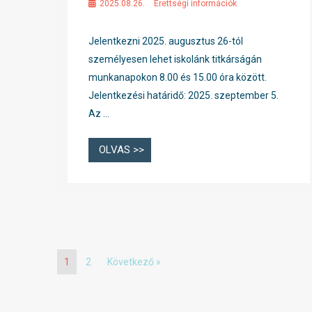
2025.08.26.
Érettségi információk
Jelentkezni 2025. augusztus 26-tól
személyesen lehet iskolánk titkárságán
munkanapokon 8.00 és 15.00 óra között.
Jelentkezési határidő: 2025. szeptember 5.
Az …
OLVAS >>
1
2
Következő »