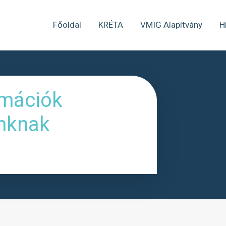
Főoldal
KRÉTA
VMIG Alapítvány
H
rmációk
nknak