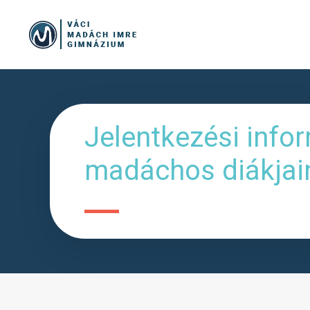
Jelentkezési info
madáchos diákjai