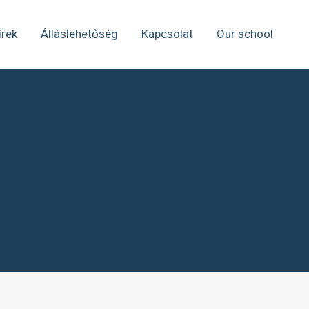
írek
Álláslehetőség
Kapcsolat
Our school