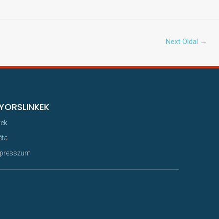
Next Oldal
→
YORSLINKEK
rek
éta
presszum