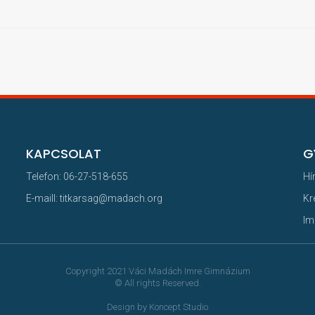
KAPCSOLAT
G
Telefon: 06-27-518-655
Hí
E-maill: titkarsag@madach.org
Kr
Im
Copyright 2021 Váci Madách Imre Gimnázium
© All rights Reserved.
Design by Koncept Studio