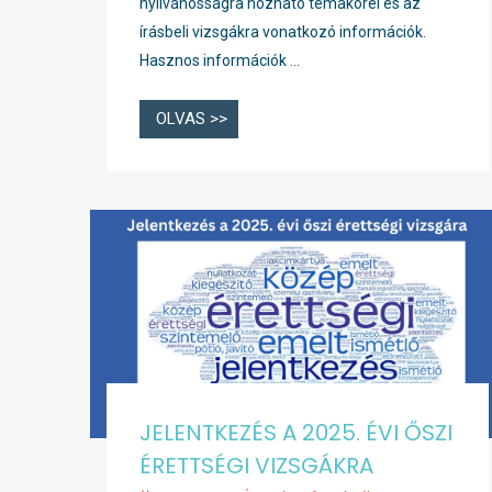
nyilvánosságra hozható témakörei és az
írásbeli vizsgákra vonatkozó információk.
Hasznos információk …
OLVAS >>
JELENTKEZÉS A 2025. ÉVI ŐSZI
ÉRETTSÉGI VIZSGÁKRA