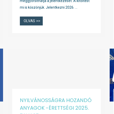
meggyorsíthatja a jelentkezését. A kitöltést
mi is köszönjük. Jelentkezni 2026. …
OLVAS >>
NYILVÁNOSSÁGRA HOZANDÓ
ANYAGOK -ÉRETTSÉGI 2025.