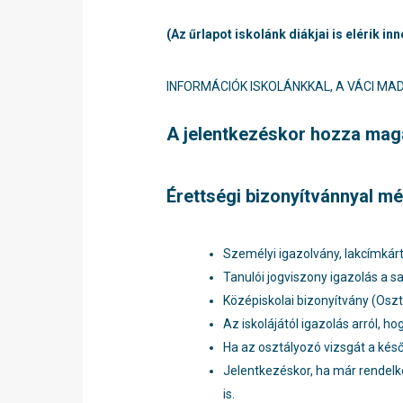
(Az űrlapot iskolánk diákjai is elérik inn
INFORMÁCIÓK ISKOLÁNKKAL, A VÁCI M
A jelentkezéskor hozza ma
Érettségi bizonyítvánnyal m
Személyi igazolvány, lakcímkár
Tanulói jogviszony igazolás a saj
Középiskolai bizonyítvány (Oszt
Az iskolájától igazolás arról, h
Ha az osztályozó vizsgát a későb
Jelentkezéskor, ha már rendelke
is.