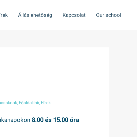
írek
Álláslehetőség
Kapcsolat
Our school
chosoknak
,
Főoldali hír
,
Hírek
munkanapokon
8.00
és 15.00 óra