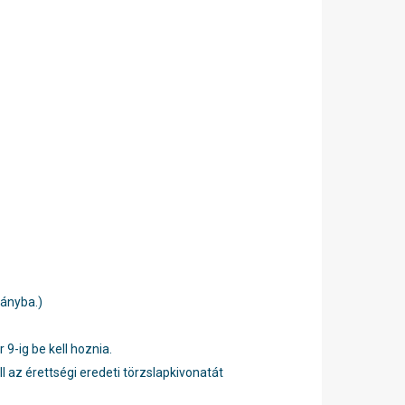
ványba.)
9-ig be kell hoznia.
l az érettségi eredeti törzslapkivonatát