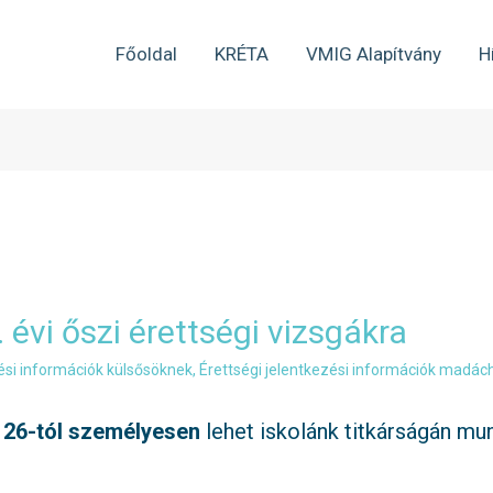
Főoldal
KRÉTA
VMIG Alapítvány
H
 évi őszi érettségi vizsgákra
zési információk külsősöknek
,
Érettségi jelentkezési információk madá
 26-tól
személyesen
lehet iskolánk titkárságán 