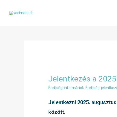
Skip
to
content
Jelentkezés a 2025.
Érettségi információk
,
Érettségi jelentke
Jelentkezni 2025. augusztus
között
.