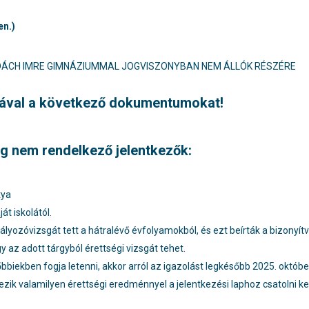
en.)
ADÁCH IMRE GIMNÁZIUMMAL JOGVISZONYBAN NEM ÁLLÓK RÉSZÉRE
gával a következő dokumentumokat!
ég nem rendelkező jelentkezők:
tya
át iskolától.
ályozóvizsgát tett a hátralévő évfolyamokból, és ezt beírták a bizonyít
ogy az adott tárgyból érettségi vizsgát tehet.
biekben fogja letenni, akkor arról az igazolást legkésőbb 2025. október 
zik valamilyen érettségi eredménnyel a jelentkezési laphoz csatolni kel