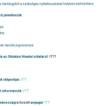
és tantárgyból a szükséges nyilatkozatokat helyben kell kitölteni.
ző jelentkezők
:
tya
vány
van tanulói jogviszonya
 az Oktatási Hivatal oldaláról: ITT!
ák időpontjai:
ITT
zó információk:
ITT
ilvánosságra hozott anyagai:
ITT