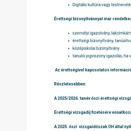
Digitális kultúra vagy testnevel
Érettségi bizonyítvánnyal már rendelke
személyi igazolvány, lakcímkár
érettségi bizonyítvány, tanúsít
középiskolai bizonyítvány
tanulói jogviszony igazolás, ha 
Az érettségivel kapcsolatos információk
Részletesebben:
A 2025/2026. tanév őszi érettségi vizsg
Érettségi vizsgadíj fizetésére vonatko
A 2025. őszi vizsgaidőszak OH által ny