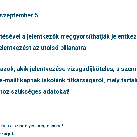
 szeptember 5.
öltésével a jelentkezők meggyorsíthatják jelentkez
elentkezést az utolsó pillanatra!
 azok, akik jelentkezése vizsgadíjköteles, a sze
-mailt kapnak iskolánk titkárságáról, mely tartal
shoz szükséges adatokat!
ttesíti a személyes megjelenést!
ezárjuk.