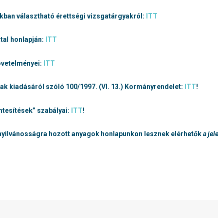
kban választható érettségi vizsgatárgyakról:
ITT
tal honlapján:
ITT
övetelményei:
ITT
ak kiadásáról szóló 100/1997. (VI. 13.) Kormányrendelet:
ITT
!
ntesítések” szabályai:
ITT
!
l nyilvánosságra hozott anyagok honlapunkon lesznek elérhetők
a je