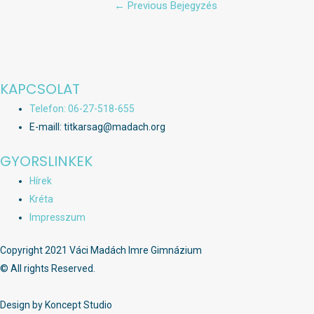
Bejegyzés
←
Previous Bejegyzés
navigáció
KAPCSOLAT
Telefon: 06-27-518-655
E-maill: titkarsag@madach.org
GYORSLINKEK
Hírek
Kréta
Impresszum
Copyright 2021 Váci Madách Imre Gimnázium
© All rights Reserved.
Design by Koncept Studio