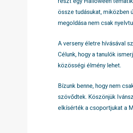
részt egy Halloween tematik
össze tudásukat, miközben új
megoldása nem csak nyelvtudá
A verseny életre hívásával 
Célunk, hogy a tanulók ismer
közösségi élmény lehet.
Bízunk benne, hogy nem csak
szövődtek. Köszönjük Ivánsz
elkísérték a csoportjukat a 