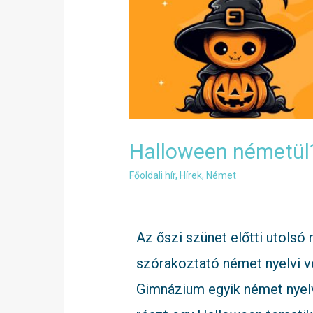
Halloween németül?
Főoldali hír
,
Hírek
,
Német
Az őszi szünet előtti utolsó
szórakoztató német nyelvi ve
Gimnázium egyik német nyelvi