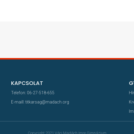
KAPCSOLAT
G
Telefon: 06-27-518-655
Hí
E-maill: titkarsag@madach.org
Kr
Im
Copyright 2021 Váci Madách Imre Gimnázium