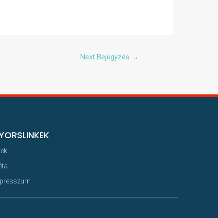
Next Bejegyzés
→
YORSLINKEK
rek
éta
presszum