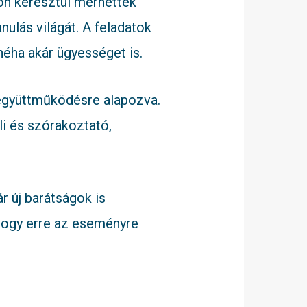
on keresztül mérhették
ulás világát. A feladatok
néha akár ügyességet is.
 együttműködésre alapozva.
li és szórakoztató,
 új barátságok is
hogy erre az eseményre