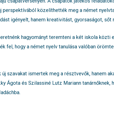
ájú csapatversenyen. A csapatok játékos feladatok
 perspektívából közelíthették meg a német nyelvtan
st igényelt, hanem kreativitást, gyorsaságot, sőt 
szeretnénk hagyományt teremteni a két iskola közti
jék fel, hogy a német nyelv tanulása valóban örömte
 új szavakat ismertek meg a résztvevők, hanem akár
ky Ágota és Szilassiné Lutz Mariann tanárnőknek, 
Madáchba.