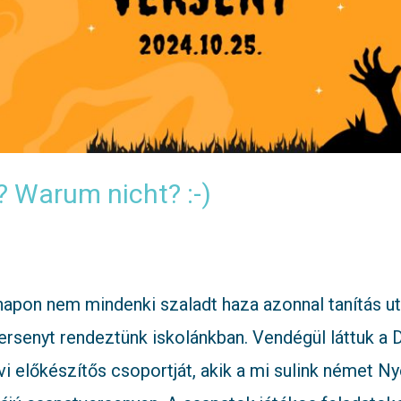
 Warum nicht? :-)
 napon nem mindenki szaladt haza azonnal tanítás u
rsenyt rendeztünk iskolánkban. Vendégül láttuk a D
 előkészítős csoportját, akik a mi sulink német Ny