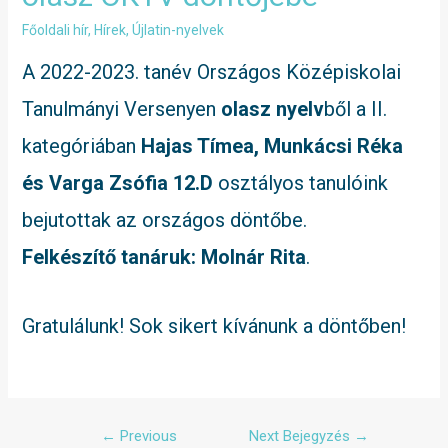
Főoldali hír
,
Hírek
,
Újlatin-nyelvek
A 2022-2023. tanév Országos Középiskolai
Tanulmányi Versenyen
olasz nyelv
ből a II.
kategóriában
Hajas Tímea, Munkácsi Réka
és Varga Zsófia 12.D
osztályos tanulóink
bejutottak az országos döntőbe.
Felkészítő tanáruk: Molnár Rita
.
Gratulálunk! Sok sikert kívánunk a döntőben!
←
Previous
Next Bejegyzés
→