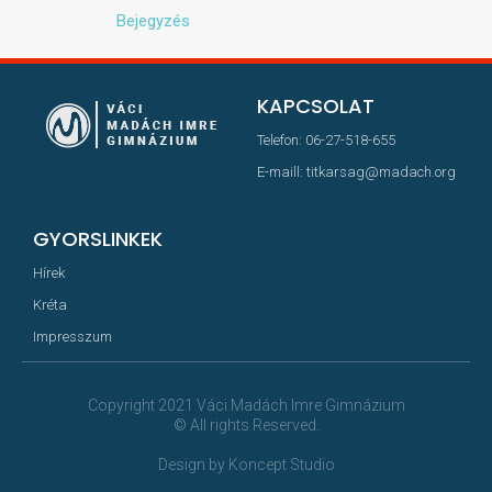
Bejegyzés
KAPCSOLAT
Telefon: 06-27-518-655
E-maill: titkarsag@madach.org
GYORSLINKEK
Hírek
Kréta
Impresszum
Copyright 2021 Váci Madách Imre Gimnázium
© All rights Reserved.
Design by Koncept Studio