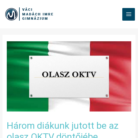
Három diákunk jutott be az
olasz OKTV döntőjébe