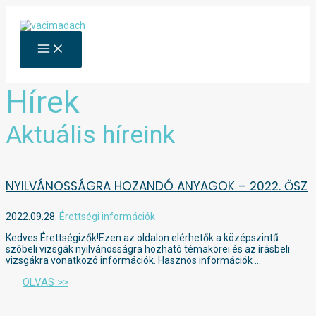
Skip
to
content
MAIN
MENU
Hírek
Aktuális híreink
NYILVÁNOSSÁGRA HOZANDÓ ANYAGOK – 2022. ŐSZ
2022.09.28.
Érettségi információk
Kedves Érettségizők!Ezen az oldalon elérhetők a középszintű
szóbeli vizsgák nyilvánosságra hozható témakörei és az írásbeli
vizsgákra vonatkozó információk. Hasznos információk …
OLVAS >>