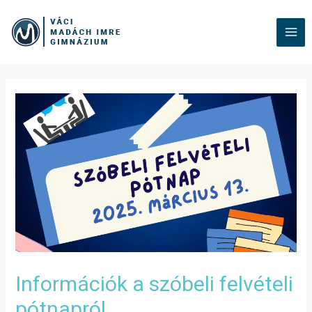
Információk a szóbeli felvételi
pótnapról