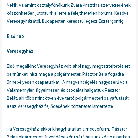
Nekik, valamint osztályfőnökünk Zvara Krisztina szervezésének
köszönhetően jutottunk el erre a felejthetetlen körútra. Kezdve
Veresegyházától, Budapesten keresztül egész Esztergomig.
Első nap
Veresegyház
Első megállónk Veresegyház volt, ahol nagy megtiszteltetés ért
bennünket, hisz maga a polgármester, Pásztor Béla fogadta
ünnepélyesen csapatunkat. A megvendégelés nagyszerű volt.
Valamennyien figyelmesen és csodálva hallgattuk Pásztor
Bélát, aki több mint ötven éve tartó polgármesteri pályafutását,
azaz Veresegyház fejlődésének történetét ismertette.
Ha Veresegyház, akkor kihagyhatatlan a medvefarm. Pásztor
Béla polgármester úr vendégeiként sétálhattunk végig a parkon,