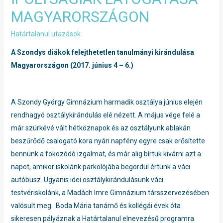
MAGYARORSZÁGON
Határtalanul utazások
A Szondys diákok felejthetetlen tanulmányi kirándulása
Magyarországon (2017. június 4 – 6.)
A Szondy György Gimnázium harmadik osztálya június elején
rendhagyó osztálykirándulás elé nézett. A május vége felé a
már szürkévé vált hétköznapok és az osztályunk ablakán
beszűrődő csalogató kora nyári napfény egyre csak erősítette
bennünk a fokozódó izgalmat, és már alig bírtuk kivárni azt a
napot, amikor iskolánk parkolójába begördül értünk a váci
autóbusz. Ugyanis idei osztálykirándulásunk váci
testvériskolánk, a Madách Imre Gimnázium társszervezésében
valósult meg. Boda Mária tanárnő és kollégái évek óta
sikeresen pályáznak a Határtalanul elnevezésű programra.