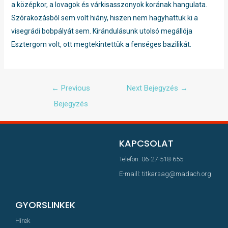
a középkor, a lovagok és várkisasszonyok korának hangulata.
Szórakozásból sem volt hiány, hiszen nem hagyhattuk ki a
visegrádi bobpályát sem. Kirándulásunk utolsó megállója
Esztergom volt, ott megtekintettük a fenséges bazilikát.
←
Previous
Next Bejegyzés
→
Bejegyzés
KAPCSOLAT
Telefon: 06-27-518-655
E-maill: titkarsag@madach.org
GYORSLINKEK
Hírek