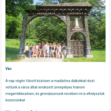
Vác
A nap végén Vácott közösen a madáchos diákokkal részt
vettünk a város által rendezett ünnepélyes trianoni
megemlékezésen, és gimnáziumunk nevében mi is elhelyeztük
koszorúnkat.