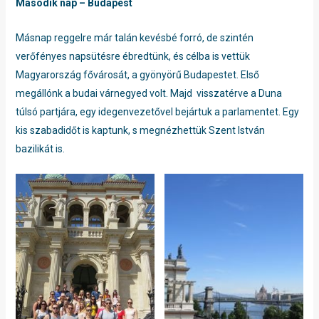
Második nap – Budapest
Másnap reggelre már talán kevésbé forró, de szintén
verőfényes napsütésre ébredtünk, és célba is vettük
Magyarország fővárosát, a gyönyörű Budapestet. Első
megállónk a budai várnegyed volt. Majd visszatérve a Duna
túlsó partjára, egy idegenvezetővel bejártuk a parlamentet. Egy
kis szabadidőt is kaptunk, s megnézhettük Szent István
bazilikát is.