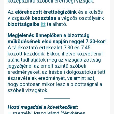
középszintű szóbeli érettségi vizsgák.
Az
előrehozott érettségizőink
és a külsős
vizsgázók
beosztása
a végzős osztályaink
bizottságaiba
itt
található.
Megjelenés ünneplőben a bizottság
működésének első napján reggel 7.30-kor
!
A tájékoztató értekezlet 7.30 és 7.45
között kezdődik. Ekkor, illetve közvetlenül
utána tudhatjátok meg az vizsgabizottság
jegyzőjénél az emelt szintű szóbeli
eredményeket, az írásbeli dolgozatokra tett
észrevételek eredményét, valamint azt,
hogy pontosan mikor lesz a bizottságnál a
szóbeli vizsgátok.
Hozd magaddal a következőket:
– személyi igazolványt (fényképes