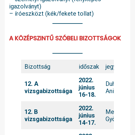
igazolványt)
– íróeszközt (kék/fekete tollat)
A KÖZÉPSZINTŰ SZÓBELI BIZOTTSÁGOK
Bizottság
időszak
jegyző
2022.
12. A
Duhonyi
június
vizsgabizottsága
Anita
16-18.
2022.
12. B
Mester
június
vizsgabizottsága
Györgyné
14-17.