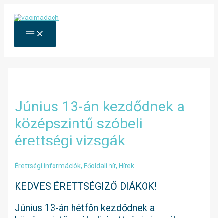
Skip
to
content
MAIN
MENU
Június 13-án kezdődnek a
középszintű szóbeli
érettségi vizsgák
Érettségi információk
,
Főoldali hír
,
Hírek
KEDVES ÉRETTSÉGIZŐ DIÁKOK!
Június 13-án hétfőn kezdődnek a