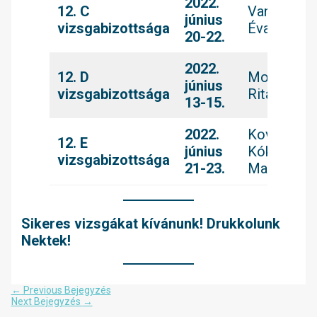
2022.
12. C
Vancsó
június
vizsgabizottsága
Éva
20-22.
2022.
12. D
Molnár
június
vizsgabizottsága
Rita
13-15.
2022.
Kovácsné
12. E
június
Kóka
vizsgabizottsága
21-23.
Marianna
Sikeres vizsgákat kívánunk! Drukkolunk
Nektek!
Bejegyzés
←
Previous Bejegyzés
navigáció
Next Bejegyzés
→